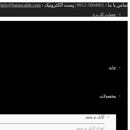
تماس با ما :
5004902-0912 |
پست الکترونیک :
Info@harazcable.com
حساب کاربری
خانه
محصولات
کابل و سیم
انواع کابل و سیم