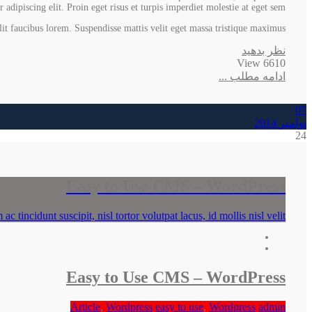
dipiscing elit. Proin eget risus et turpis imperdiet molestie at eget sem.
elit faucibus lorem. Suspendisse mattis velit eget massa tristique maximus.
نظر بدهید
6610 View
ادامه مطلب ...
07
نوامبر
2014
24
Easy to Use CMS – WordPress
 tincidunt suscipit, nisl tortor volutpat lacus, id mollis nisl velit
Easy to Use CMS – WordPress
Article
,
Wordpress
easy to use
,
Wordpress
admin