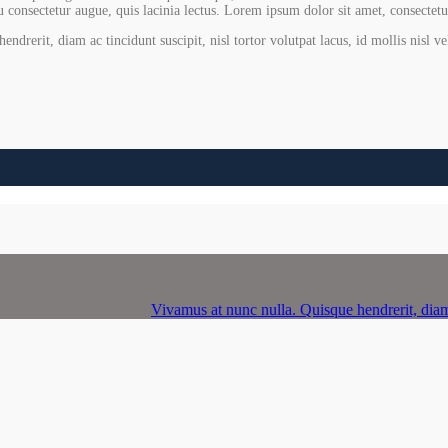
consectetur augue, quis lacinia lectus. Lorem ipsum dolor sit amet, consectetur a
ndrerit, diam ac tincidunt suscipit, nisl tortor volutpat lacus, id mollis nisl v
Vivamus at nunc nulla. Quisque hendrerit, diam ac