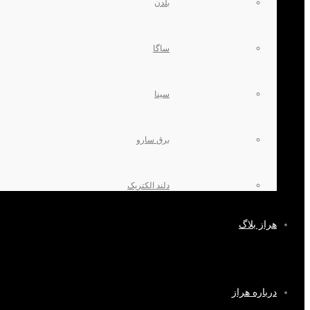
بلدن
ساگا
سینا
برق سارو
دلند الکتریک
هراز بلاگ
درباره هراز