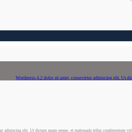
Wordpress 4.2 dolor sit amet, consectetur adipiscing elit. Ut
ur adipiscing elit. Ut dictum quam neque, et malesuada tellus condimentum vel.