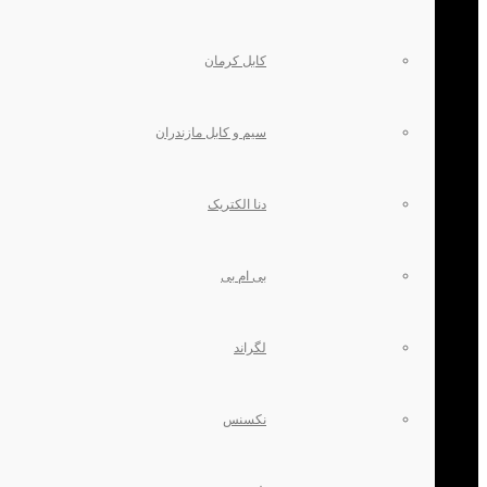
کابل کرمان
سیم و کابل مازندران
دنا الکتریک
بی ام بی
لگراند
نکسنس