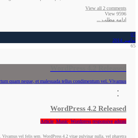
View all 2 comments
9596 View
ادامه مطلب ...
07
نوامبر
2014
65
WordPress 4.2 Released
 dictum quam neque, et malesuada tellus condimentum vel. Vivamus
WordPress 4.2 Released
Article
,
Music
,
Wordpress
responsive
admin
 Vivamus vel felis sem. WordPress 4.2 vitae pulvinar nulla, vel pharetra