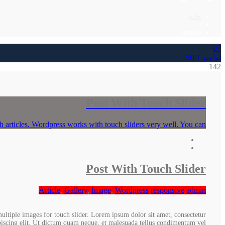
خانه
|
Article
07
نوامبر
2014
142
Post With Touch Slider
th articles. Wordpress works with touch sliders very well. You can
Post With Touch Slider
Article
,
Gallery
,
Image
,
Wordpress
responsive
admin
ultiple images for touch slider. Lorem ipsum dolor sit amet, consectetur
piscing elit. Ut dictum quam neque, et malesuada tellus condimentum vel.