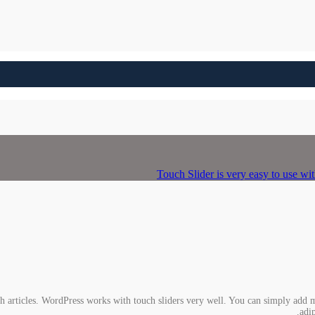
Touch Slider is very easy to use wi
th articles. WordPress works with touch sliders very well. You can simply add m
adi